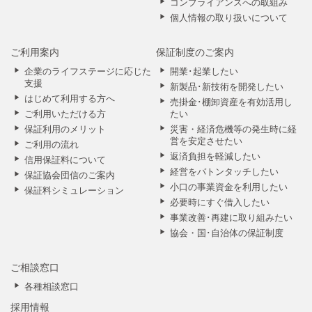
コンプライアンスへの取組み
個人情報の取り扱いについて
ご利用案内
保証制度のご案内
企業のライフステージに応じた
開業･起業したい
支援
新製品･新技術を開発したい
はじめて利用する方へ
売掛金･棚卸資産を有効活用し
ご利用いただける方
たい
保証利用のメリット
災害・経済危機等の発生時に経
営を安定させたい
ご利用の流れ
返済負担を軽減したい
信用保証料について
経営をバトンタッチしたい
保証協会団信のご案内
小口の事業資金を利用したい
保証料シミュレーション
必要時にすぐ借入したい
事業改善･再建に取り組みたい
協会・国･自治体の保証制度
ご相談窓口
各種相談窓口
採用情報