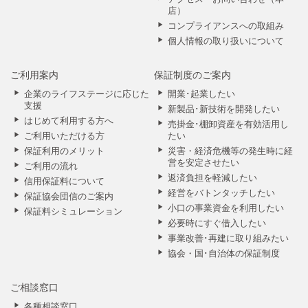
店）
コンプライアンスへの取組み
個人情報の取り扱いについて
ご利用案内
保証制度のご案内
企業のライフステージに応じた
開業･起業したい
支援
新製品･新技術を開発したい
はじめて利用する方へ
売掛金･棚卸資産を有効活用し
ご利用いただける方
たい
保証利用のメリット
災害・経済危機等の発生時に経
営を安定させたい
ご利用の流れ
返済負担を軽減したい
信用保証料について
経営をバトンタッチしたい
保証協会団信のご案内
小口の事業資金を利用したい
保証料シミュレーション
必要時にすぐ借入したい
事業改善･再建に取り組みたい
協会・国･自治体の保証制度
ご相談窓口
各種相談窓口