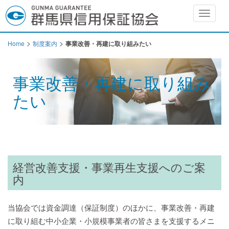
Toggle
navigat
>
>
Home
制度案内
事業改善・再建に取り組みたい
事業改善・再建に取り組み
たい
経営改善支援・事業再生支援へのご案
内
当協会では資金調達（保証制度）のほかに、事業改善・再建
に取り組む中小企業・小規模事業者の皆さまを支援するメニ