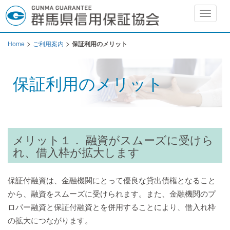
Toggle
navigat
>
>
Home
ご利用案内
保証利用のメリット
保証利用のメリット
メリット１． 融資がスムーズに受けら
れ、借入枠が拡大します
保証付融資は、金融機関にとって優良な貸出債権となること
から、融資をスムーズに受けられます。また、金融機関のプ
ロパー融資と保証付融資とを併用することにより、借入れ枠
の拡大につながります。