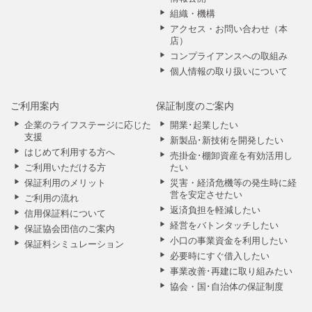
組織・機構
アクセス・お問い合わせ（本
店）
コンプライアンスへの取組み
個人情報の取り扱いについて
ご利用案内
保証制度のご案内
企業のライフステージに応じた
開業･起業したい
支援
新製品･新技術を開発したい
はじめて利用する方へ
売掛金･棚卸資産を有効活用し
ご利用いただける方
たい
保証利用のメリット
災害・経済危機等の発生時に経
営を安定させたい
ご利用の流れ
返済負担を軽減したい
信用保証料について
経営をバトンタッチしたい
保証協会団信のご案内
小口の事業資金を利用したい
保証料シミュレーション
必要時にすぐ借入したい
事業改善･再建に取り組みたい
協会・国･自治体の保証制度