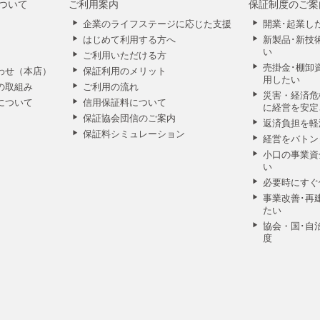
ついて
ご利用案内
保証制度のご案
企業のライフステージに応じた支援
開業･起業し
はじめて利用する方へ
新製品･新技
い
ご利用いただける方
売掛金･棚卸
わせ（本店）
保証利用のメリット
用したい
の取組み
ご利用の流れ
災害・経済危
について
信用保証料について
に経営を安定
保証協会団信のご案内
返済負担を軽
保証料シミュレーション
経営をバトン
小口の事業資
い
必要時にすぐ
事業改善･再
たい
協会・国･自
度