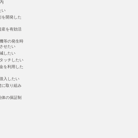
内
たい
術を開発した
資産を有効活
機等の発生時
させたい
減したい
タッチしたい
金を利用した
借入したい
建に取り組み
治体の保証制