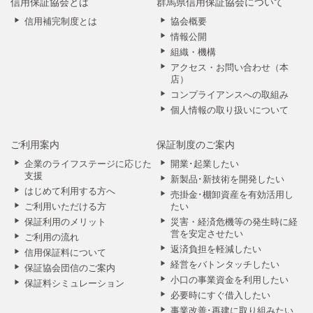
信用保証協会とは
群馬県信用保証協会について
信用補完制度とは
協会概要
情報公開
組織・機構
アクセス・お問い合わせ（本
店）
コンプライアンスへの取組み
個人情報の取り扱いについて
ご利用案内
保証制度のご案内
企業のライフステージに応じた
開業･起業したい
支援
新製品･新技術を開発したい
はじめて利用する方へ
売掛金･棚卸資産を有効活用し
ご利用いただける方
たい
保証利用のメリット
災害・経済危機等の発生時に経
営を安定させたい
ご利用の流れ
返済負担を軽減したい
信用保証料について
経営をバトンタッチしたい
保証協会団信のご案内
小口の事業資金を利用したい
保証料シミュレーション
必要時にすぐ借入したい
事業改善･再建に取り組みたい