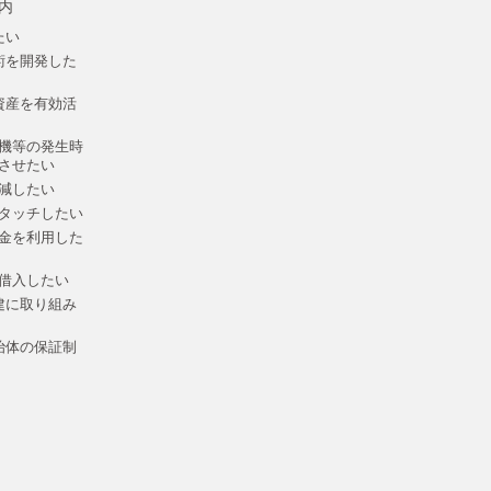
内
たい
術を開発した
資産を有効活
機等の発生時
させたい
減したい
タッチしたい
金を利用した
借入したい
建に取り組み
治体の保証制