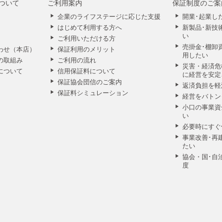
ついて
ご利用案内
保証制度のご案
企業のライフステージに応じた支援
開業･起業し
はじめて利用する方へ
新製品･新技
い
ご利用いただける方
売掛金･棚卸
わせ（本店）
保証利用のメリット
用したい
の取組み
ご利用の流れ
災害・経済危
について
信用保証料について
に経営を安定
保証協会団信のご案内
返済負担を軽
保証料シミュレーション
経営をバトン
小口の事業資
い
必要時にすぐ
事業改善･再
たい
協会・国･自
度