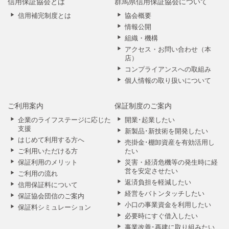
信用保証協会とは
群馬県信用保証協会について
信用補完制度とは
協会概要
情報公開
組織・機構
アクセス・お問い合わせ（本
店）
コンプライアンスへの取組み
個人情報の取り扱いについて
ご利用案内
保証制度のご案内
企業のライフステージに応じた
開業･起業したい
支援
新製品･新技術を開発したい
はじめて利用する方へ
売掛金･棚卸資産を有効活用し
ご利用いただける方
たい
保証利用のメリット
災害・経済危機等の発生時に経
営を安定させたい
ご利用の流れ
返済負担を軽減したい
信用保証料について
経営をバトンタッチしたい
保証協会団信のご案内
小口の事業資金を利用したい
保証料シミュレーション
必要時にすぐ借入したい
事業改善･再建に取り組みたい