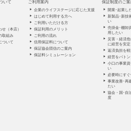
ついて
ご利用案内
保証制度のご案
企業のライフステージに応じた支援
開業･起業し
はじめて利用する方へ
新製品･新技
い
ご利用いただける方
売掛金･棚卸
わせ（本店）
保証利用のメリット
用したい
の取組み
ご利用の流れ
災害・経済危
について
信用保証料について
に経営を安定
保証協会団信のご案内
返済負担を軽
保証料シミュレーション
経営をバトン
小口の事業資
い
必要時にすぐ
事業改善･再
たい
協会・国･自
度