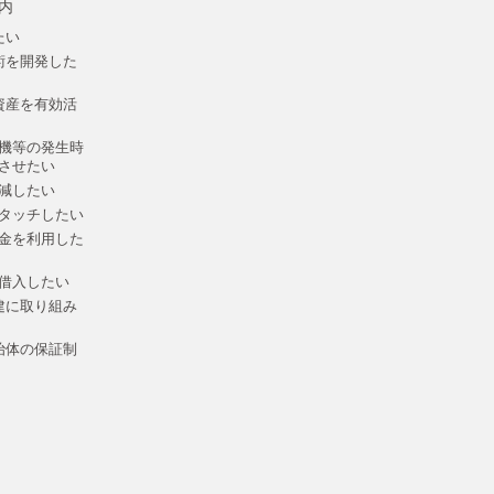
内
たい
術を開発した
資産を有効活
機等の発生時
させたい
減したい
タッチしたい
金を利用した
借入したい
建に取り組み
治体の保証制