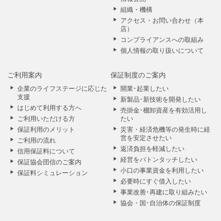
組織・機構
アクセス・お問い合わせ（本
店）
コンプライアンスへの取組み
個人情報の取り扱いについて
ご利用案内
保証制度のご案内
企業のライフステージに応じた
開業･起業したい
支援
新製品･新技術を開発したい
はじめて利用する方へ
売掛金･棚卸資産を有効活用し
ご利用いただける方
たい
保証利用のメリット
災害・経済危機等の発生時に経
営を安定させたい
ご利用の流れ
返済負担を軽減したい
信用保証料について
経営をバトンタッチしたい
保証協会団信のご案内
小口の事業資金を利用したい
保証料シミュレーション
必要時にすぐ借入したい
事業改善･再建に取り組みたい
協会・国･自治体の保証制度