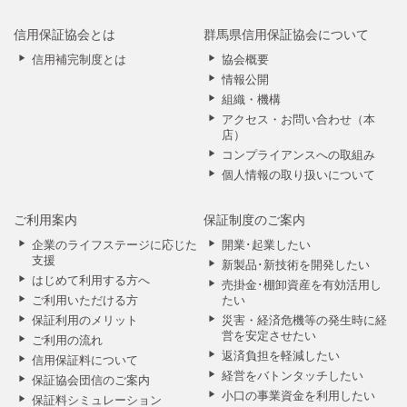
信用保証協会とは
群馬県信用保証協会について
信用補完制度とは
協会概要
情報公開
組織・機構
アクセス・お問い合わせ（本
店）
コンプライアンスへの取組み
個人情報の取り扱いについて
ご利用案内
保証制度のご案内
企業のライフステージに応じた
開業･起業したい
支援
新製品･新技術を開発したい
はじめて利用する方へ
売掛金･棚卸資産を有効活用し
ご利用いただける方
たい
保証利用のメリット
災害・経済危機等の発生時に経
営を安定させたい
ご利用の流れ
返済負担を軽減したい
信用保証料について
経営をバトンタッチしたい
保証協会団信のご案内
小口の事業資金を利用したい
保証料シミュレーション