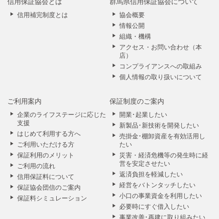
信用保証協会とは
群馬県信用保証協会について
信用補完制度とは
協会概要
情報公開
組織・機構
アクセス・お問い合わせ（本
店）
コンプライアンスへの取組み
個人情報の取り扱いについて
ご利用案内
保証制度のご案内
企業のライフステージに応じた
開業･起業したい
支援
新製品･新技術を開発したい
はじめて利用する方へ
売掛金･棚卸資産を有効活用し
ご利用いただける方
たい
保証利用のメリット
災害・経済危機等の発生時に経
営を安定させたい
ご利用の流れ
返済負担を軽減したい
信用保証料について
経営をバトンタッチしたい
保証協会団信のご案内
小口の事業資金を利用したい
保証料シミュレーション
必要時にすぐ借入したい
事業改善･再建に取り組みたい