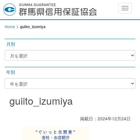
Toggle
navigat
>
Home
guiito_izumiya
月別
年別
guiito_izumiya
掲載日：2024年12月24日