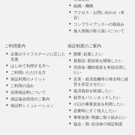
組織・機構
アクセス・お問い合わせ（本
店）
コンプライアンスへの取組み
個人情報の取り扱いについて
ご利用案内
保証制度のご案内
企業のライフステージに応じた
開業･起業したい
支援
新製品･新技術を開発したい
はじめて利用する方へ
売掛金･棚卸資産を有効活用し
ご利用いただける方
たい
保証利用のメリット
災害・経済危機等の発生時に経
営を安定させたい
ご利用の流れ
返済負担を軽減したい
信用保証料について
経営をバトンタッチしたい
保証協会団信のご案内
小口の事業資金を利用したい
保証料シミュレーション
必要時にすぐ借入したい
事業改善･再建に取り組みたい
協会・国･自治体の保証制度