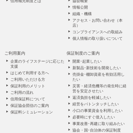
信用補完制度とは
協会概要
情報公開
組織・機構
アクセス・お問い合わせ（本
店）
コンプライアンスへの取組み
個人情報の取り扱いについて
ご利用案内
保証制度のご案内
企業のライフステージに応じた
開業･起業したい
支援
新製品･新技術を開発したい
はじめて利用する方へ
売掛金･棚卸資産を有効活用し
ご利用いただける方
たい
保証利用のメリット
災害・経済危機等の発生時に経
営を安定させたい
ご利用の流れ
返済負担を軽減したい
信用保証料について
経営をバトンタッチしたい
保証協会団信のご案内
小口の事業資金を利用したい
保証料シミュレーション
必要時にすぐ借入したい
事業改善･再建に取り組みたい
協会・国･自治体の保証制度