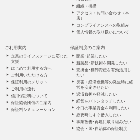
組織・機構
アクセス・お問い合わせ（本
店）
コンプライアンスへの取組み
個人情報の取り扱いについて
ご利用案内
保証制度のご案内
企業のライフステージに応じた
開業･起業したい
支援
新製品･新技術を開発したい
はじめて利用する方へ
売掛金･棚卸資産を有効活用し
ご利用いただける方
たい
保証利用のメリット
災害・経済危機等の発生時に経
営を安定させたい
ご利用の流れ
返済負担を軽減したい
信用保証料について
経営をバトンタッチしたい
保証協会団信のご案内
小口の事業資金を利用したい
保証料シミュレーション
必要時にすぐ借入したい
事業改善･再建に取り組みたい
協会・国･自治体の保証制度