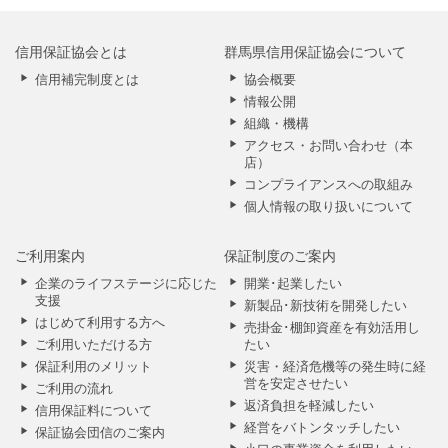
信用保証協会とは
群馬県信用保証協会について
信用補完制度とは
協会概要
情報公開
組織・機構
アクセス・お問い合わせ（本
店）
コンプライアンスへの取組み
個人情報の取り扱いについて
ご利用案内
保証制度のご案内
企業のライフステージに応じた
開業･起業したい
支援
新製品･新技術を開発したい
はじめて利用する方へ
売掛金･棚卸資産を有効活用し
ご利用いただける方
たい
保証利用のメリット
災害・経済危機等の発生時に経
営を安定させたい
ご利用の流れ
返済負担を軽減したい
信用保証料について
経営をバトンタッチしたい
保証協会団信のご案内